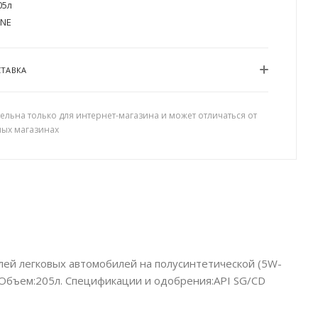
05л
NE
СТАВКА
ельна только для интернет-магазина и может отличаться от
ных магазинах
лей легковых автомобилей на полусинтетической (5W-
 Объем:205л. Спецификации и одобрения:API SG/CD