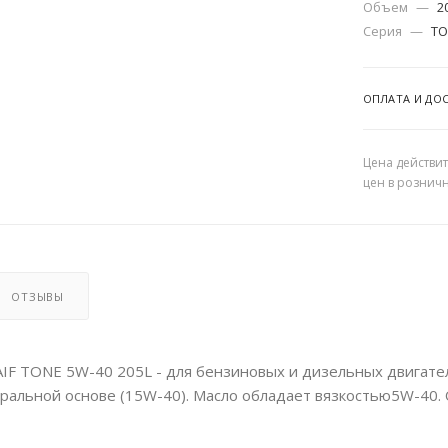
Объем
—
2
Серия
—
TO
ОПЛАТА И ДО
Цена действит
цен в рознич
ОТЗЫВЫ
IF TONE 5W-40 205L - для бензиновых и дизельных двигате
еральной основе (15W-40). Масло обладает вязкостью5W-40.