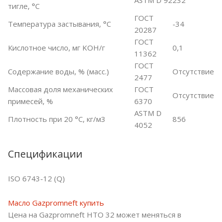
ASTM D 92
232
тигле, °С
ГОСТ
Температура застывания, °С
-34
20287
ГОСТ
Кислотное число, мг KOH/г
0,1
11362
ГОСТ
Содержание воды, % (масс.)
Отсутствие
2477
Массовая доля механических
ГОСТ
Отсутствие
примесей, %
6370
ASTM D
Плотность при 20 °С, кг/м3
856
4052
Спецификации
ISO 6743-12 (Q)
Масло Gazpromneft купить
Цена на Gazpromneft HTO 32 может меняться в