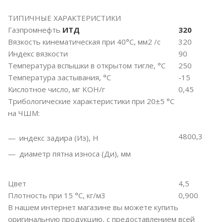
ТИПИЧНЫЕ ХАРАКТЕРИСТИКИ
Газпромнефть
ИТД
320
Вязкость кинематическая при 40°С, мм2 /с
320
Индекс вязкости
90
Температура вспышки в открытом тигле, °С
250
Температура застывания, °С
-15
Кислотное число, мг KOH/г
0,45
Трибологические характеристики при 20±5 °С
на ЧШМ:
4800,3
индекс задира (Из), Н
диаметр пятна износа (Ди), мм
Цвет
4,5
Плотность при 15 °С, кг/м3
0,900
В нашем интернет магазине вы можете купить
оригинальную продукцию, с предоставлением всей