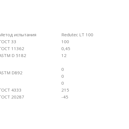
Метод испытания
Redutec LT 100
ГОСТ 33
100
ГОСТ 11362
0,45
ASTM D 5182
12
0
ASTM D892
0
0
ГОСТ 4333
215
ГОСТ 20287
-45