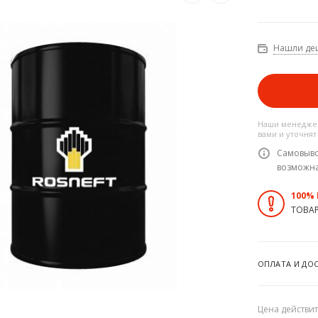
Нашли де
Наши менеджер
вами и уточнят
Самовыво
возможн
100%
ТОВА
ОПЛАТА И ДО
Цена действит