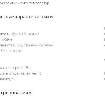
условиях низких температур.
еские характеристики
кость при 40 °С, мм2/с
г КОН/г
войства FZG, ступени нагрузки
образованию:
пытания при 94 °C
ки в открытом тигле, °С
вания, °С
 требованиям: