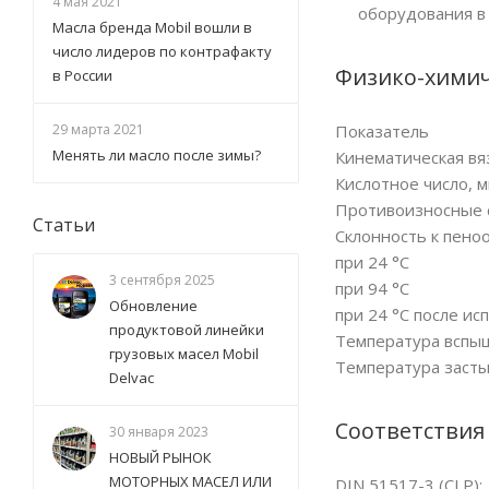
4 мая 2021
оборудования в 
Масла бренда Mobil вошли в
число лидеров по контрафакту
Физико-химич
в России
29 марта 2021
Показатель
Менять ли масло после зимы?
Кинематическая вяз
Кислотное число, м
Противоизносные с
Статьи
Склонность к пено
при 24 °C
3 сентября 2025
при 94 °C
Обновление
при 24 °C после ис
продуктовой линейки
Температура вспыш
грузовых масел Mobil
Температура засты
Delvac
Соответствия
30 января 2023
НОВЫЙ РЫНОК
МОТОРНЫХ МАСЕЛ ИЛИ
DIN 51517-3 (CLP);