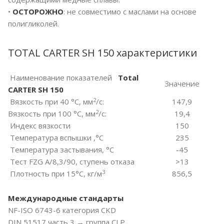
•
ОСТОРОЖНО
: не совместимо с маслами на основе
полигликолей.
TOTAL CARTER SH 150 характеристики
Наименование показателей
Total
Значение
CARTER SH 150
2
Вязкость при 40 °С, мм
/c:
147,9
2
Вязкость при 100 °С, мм
/c:
19,4
Индекс вязкости
150
Температура вспышки ,°С
235
Температура застывания, °С
-45
Тест FZG A/8,3/90, ступень отказа
>13
3
Плотность при 15°C, кг/м
856,5
Международные стандарты
NF-ISO 6743-6 категория CKD
DIN 51517 часть 3 → группа CLP