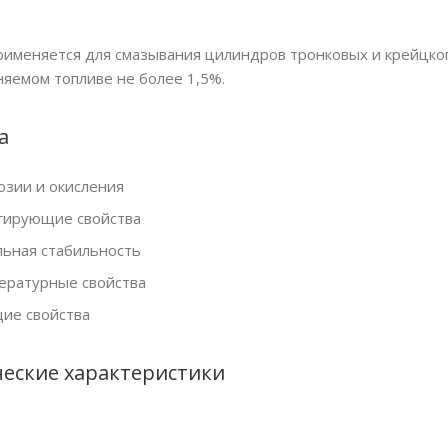
именяется для смазывания цилиндров тронковых и крейцко
няемом топливе не более 1,5%.
а
озии и окисления
ирующие свойства
ьная стабильность
ературные свойства
ие свойства
еские характеристики
а