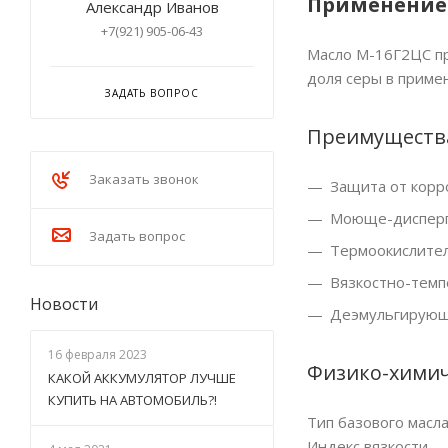
Применение
Александр Иванов
+7(921) 905-06-43
Масло М-16Г2ЦС пр
доля серы в приме
ЗАДАТЬ ВОПРОС
Преимуществ
Заказать звонок
Защита от корр
Моюще-дисперг
Задать вопрос
Термоокислител
Вязкостно-темп
Новости
Деэмульгирующ
16 февраля 2023
Физико-химич
КАКОЙ АККУМУЛЯТОР ЛУЧШЕ
КУПИТЬ НА АВТОМОБИЛЬ?!
Тип базового масл
Индекс вязкости