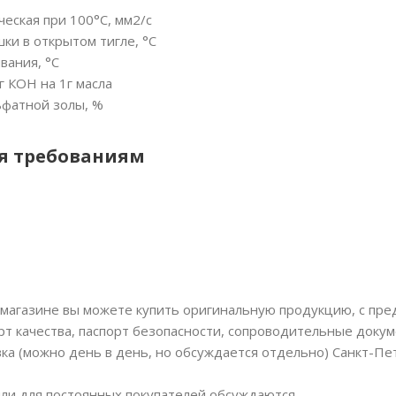
еская при 100°С, мм2/с
ки в открытом тигле, °С
вания, °С
г КОН на 1г масла
ьфатной золы, %
я требованиям
магазине вы можете купить оригинальную продукцию, с пр
рт качества, паспорт безопасности, сопроводительные докум
вка (можно день в день, но обсуждается отдельно) Санкт-Пе
или для постоянных покупателей обсуждаются