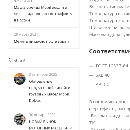
4 мая 2021
Вязкость кинематич
Масла бренда Mobil вошли в
Температура вспыш
число лидеров по контрафакту
Температура засты
в России
Щелочное число, м
Массовая доля сул
29 марта 2021
Менять ли масло после зимы?
Соответстви
Статьи
ГОСТ 12337-84
SAE 40
3 сентября 2025
Обновление
API CC
продуктовой линейки
грузовых масел Mobil
Delvac
В нашем интернет 
(сертификат, паспо
30 января 2023
-Бесплатная доста
НОВЫЙ РЫНОК
ТК
МОТОРНЫХ МАСЕЛ ИЛИ
-Скидки на объем 