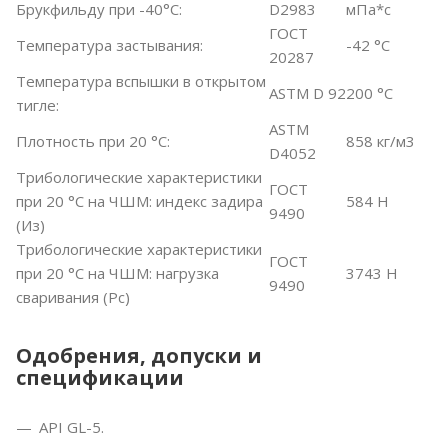
Брукфильду при -40°C:
D2983
мПа*с
ГОСТ
Температура застывания:
-42 °C
20287
Температура вспышки в открытом
ASTM D 92
200 °C
тигле:
ASTM
Плотность при 20 °C:
858 кг/м3
D4052
Трибологические характеристики
ГОСТ
при 20 °C на ЧШМ: индекс задира
584 H
9490
(Из)
Трибологические характеристики
ГОСТ
при 20 °C на ЧШМ: нагрузка
3743 H
9490
сваривания (Pc)
Одобрения, допуски и
спецификации
API GL-5.