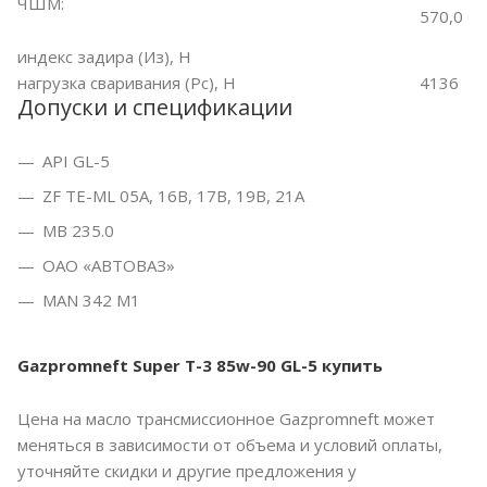
ЧШМ:
570,0
индекс задира (Из), Н
нагрузка сваривания (Рс), Н
4136
Допуски и спецификации
API GL-5
ZF TE-ML 05A, 16B, 17B, 19B, 21A
MB 235.0
ОАО «АВТОВАЗ»
MAN 342 M1
Gazpromneft Super T-3 85w-90 GL-5 купить
Цена на масло трансмиссионное Gazpromneft может
меняться в зависимости от объема и условий оплаты,
уточняйте скидки и другие предложения у