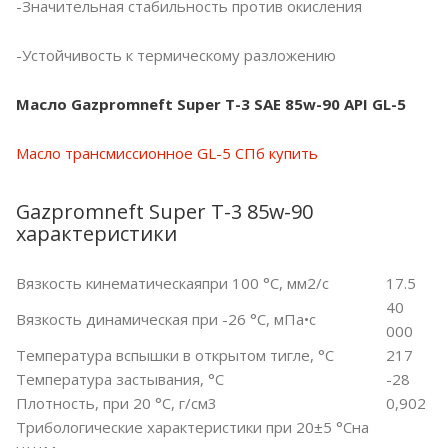
-Значительная стабильность против окисления
-Устойчивость к термическому разложению
Масло Gazpromneft Super T-3 SAE 85w-90 API GL-5
Масло трансмиссионное GL-5 СПб купить
Gazpromneft Super T-3 85w-90
характеристики
Вязкость кинематическаяпри 100 °С, мм2/с
17.5
40
Вязкость динамическая при -26 °С, мПа•с
000
Температура вспышки в открытом тигле, °С
217
Температура застывания, °С
-28
Плотность, при 20 °С, г/см3
0,902
Трибологические характеристики при 20±5 °Сна