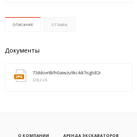
ОПИСАНИЕ
ОТЗЫВЫ
Документы
73ddovr8kfn0aiwzu9kc4di7isgls82r
328,2 кб
О КОМПАНИИ
АРЕНДА ЭКСКАВАТОРОВ