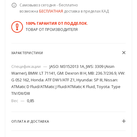
Самовывоз сегодня - бесплатно
возможна
БЕСПЛАТНАЯ
доставка в пределах КАД
100% ГАРАНТИЯ ОТ ПОДДЕЛОК.
ТОВАР ОТ ПРОИЗВОДИТЕЛЯ
ХАРАКТЕРИСТИКИ
Спецификации
—
JASO: M3152013 1A, JWS: 3309 (Aisin
Warner), BMW: LT 71141, GM: Dexron III H, MB: 236.7/236.9, VW:
G 052 162, Honda: ATF DW1/ATF Z1, Hyundai: SP III, Nissan:
ATMatic D Fluid/ATMatic J Fluid/ATMatic K Fluid, Toyota: Type
TIV/DII/DIII
Вес
—
0,85
ОПЛАТА И ДОСТАВКА