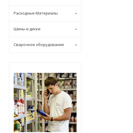
80W
Расходные Материалы
80W-140
80w-85
Шины и диски
80W-85
Сварочное оборудование
80W-90
85W-140
85w-90
85W-90
90
SAE 140
SAE 30
SAE 50
SAE 80
SAE 80W