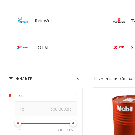
ReinWell
T
TOTAL
X
По умолчанию (возра
ФИЛЬТР
Цена
15
668 309.85