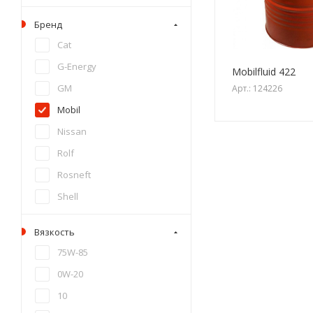
Бренд
Cat
G-Energy
Mobilfluid 422
GM
Арт.: 124226
Mobil
Nissan
Rolf
Rosneft
Shell
Sintec
Вязкость
Taif
75W-85
Takayama
0W-20
Teboil
10
Total