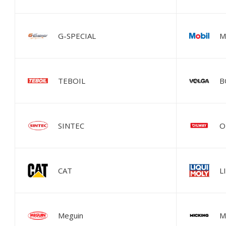
G-SPECIAL
M
TEBOIL
В
SINTEC
O
CAT
L
Meguin
M