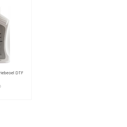
riebeoel DTF
0