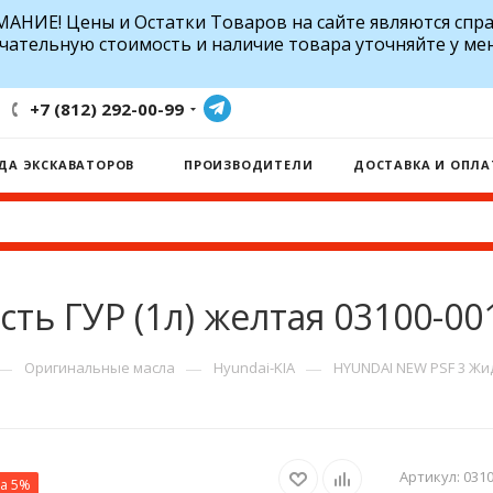
АНИЕ! Цены и Остатки Товаров на сайте являются спр
чательную стоимость и наличие товара уточняйте у ме
+7 (812) 292-00-99
ДА ЭКСКАВАТОРОВ
ПРОИЗВОДИТЕЛИ
ДОСТАВКА И ОПЛА
ть ГУР (1л) желтая 03100-00
—
—
—
Оригинальные масла
Hyundai-KIA
HYUNDAI NEW PSF 3 Жид
Артикул:
0310
ка 5%