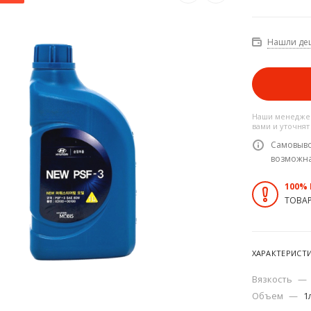
Нашли де
Наши менеджер
вами и уточнят
Самовыво
возможн
100%
ТОВА
ХАРАКТЕРИСТ
Вязкость
—
Объем
—
1