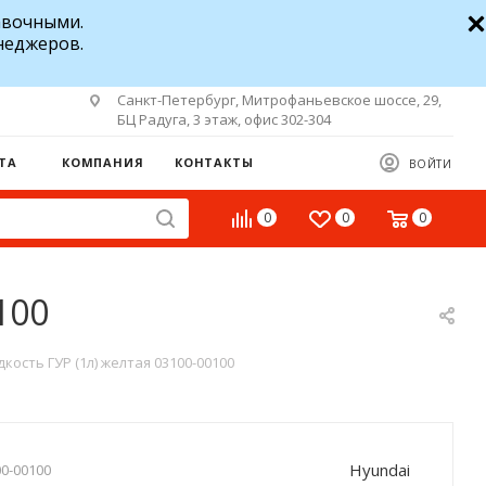
авочными.
неджеров.
Санкт-Петербург, Митрофаньевское шоссе, 29,
БЦ Радуга, 3 этаж, офис 302-304
ТА
КОМПАНИЯ
КОНТАКТЫ
ВОЙТИ
0
0
0
100
кость ГУР (1л) желтая 03100-00100
Hyundai
0-00100