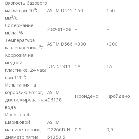
Вязкость базового
0
масла при 40
С,
ASTM D445
150
150
2
мм
/c
Содержание
Расчетное
–
–
мыла, %
Температура
ASTM D566
>300
>300
0
каплепадения,
С
Коррозия на
медной
DIN 51811
1А
1А
пластинке, 24 часа
0
при 120
С
Испытания на
коррозию Emcor,
ASTM
Пройдено
Пройдено
дистиллированная
D6138
вода
Износ на 4-
шариковой
ASTM
машине трения,
D2266DIN
0,5
0,5
диаметр пятна
51350 5