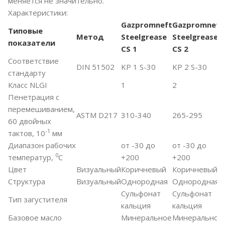
меняется не значительно.
Характеристики:
Gazpromneft
Gazpromneft
Типовые
Метод
Steelgrease
Steelgrease
показатели
CS 1
CS 2
Соответствие
DIN 51502
KP 1 S-30
KP 2 S-30
стандарту
Класс NLGI
1
2
Пенетрация с
перемешиванием,
ASTM D217
310-340
265-295
60 двойных
-1
тактов, 10
мм
Диапазон рабочих
от -30 до
от -30 до
0
температур,
С
+200
+200
Цвет
Визуальный
Коричневый
Коричневый
Структура
Визуальный
Однородная
Однородная
Сульфонат
Сульфонат
Тип загустителя
кальция
кальция
Базовое масло
Минеральное
Минеральное