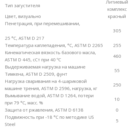
Литиевый
Тип загустителя
комплекс
Цвет, визуально
красный
Пенетрация, при перемешивании,
305
25 °С, ASTM D 217
Температура каплепадения, °С, ASTM D 2265
255
Кинематическая вязкость базового масла,
460
ASTM D 445, сСт при 40 ºC
Выдерживаемая нагрузка на машине
55
Тимкена, ASTM D 2509, фунт
Нагрузка сваривания на 4-шариковой
250
машине трения, ASTM D 2596, нагрузка, кг
Вымывание водой, ASTM D 1264, потери
10
при 79 °С, масс. %
Защита от ржавления, ASTM D 6138
0
Подвижность при -18 °С по методике US
5
Steel