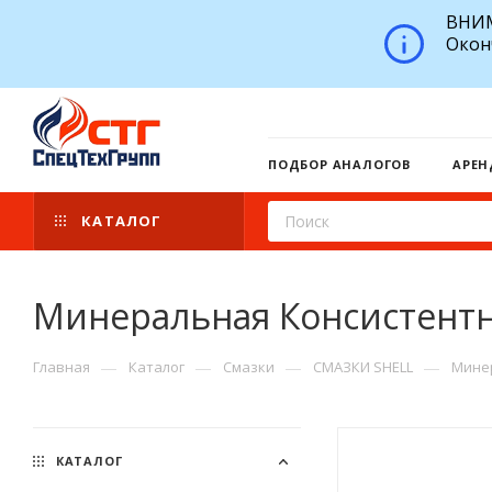
ВНИМ
Окон
ПОДБОР АНАЛОГОВ
АРЕН
КАТАЛОГ
Минеральная Консистентна
—
—
—
—
Главная
Каталог
Смазки
СМАЗКИ SHELL
Минер
КАТАЛОГ