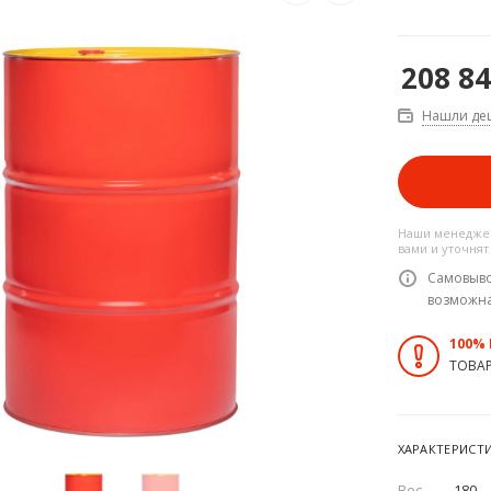
208 8
Нашли де
Наши менеджер
вами и уточнят
Самовыво
возможн
100%
ТОВА
ХАРАКТЕРИСТ
Вес
—
180