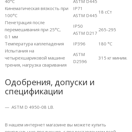
40°C
ASTM D445
Кинематическая вязкость при
IP71
18 сСт
100°C
ASTM D445
Пенетрация после
IP50
перемешивания при 25°C,
265-295
ASTM D217
0.1 мм
Температура каплепадения
IP396
180 °C
Испытания на
ASTM
четырехшариковой машине
315 кг миним.
D2596
трения, нагрузка сваривания
Одобрения, допуски и
спецификации
ASTM D 4950-08 LB.
В нашем интернет магазине вы можете купить
оригинальную продукцию, с предоставлением всей