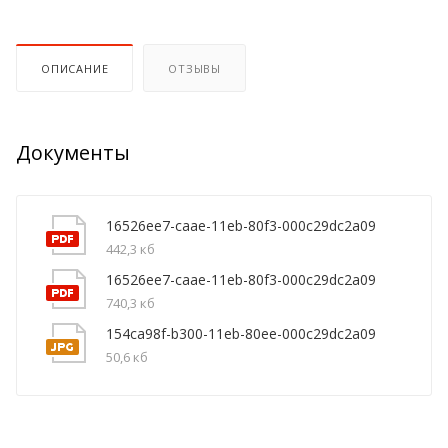
ОПИСАНИЕ
ОТЗЫВЫ
Документы
16526ee7-caae-11eb-80f3-000c29dc2a09
442,3 кб
16526ee7-caae-11eb-80f3-000c29dc2a09
740,3 кб
154ca98f-b300-11eb-80ee-000c29dc2a09
50,6 кб