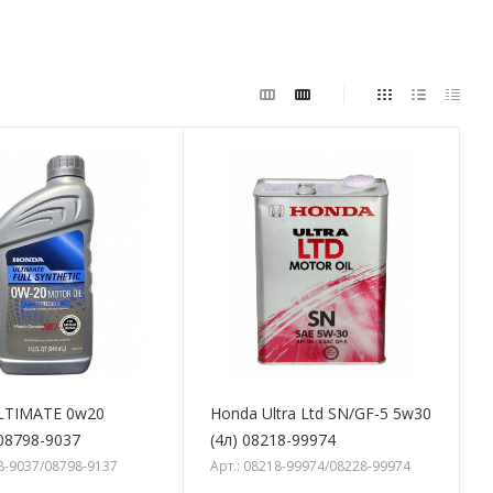
LTIMATE 0w20
Honda Ultra Ltd SN/GF-5 5w30
 08798-9037
(4л) 08218-99974
98-9037/08798-9137
Арт.: 08218-99974/08228-99974