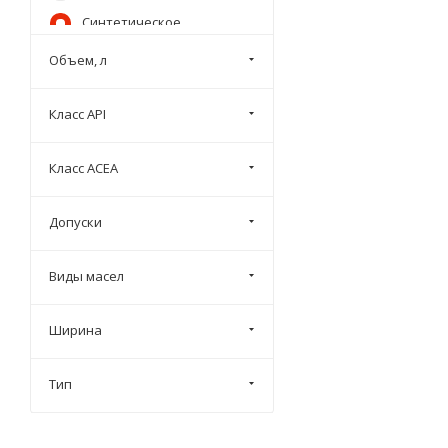
Синтетическое
BMW
Объем, л
Elf
EUROL
Класс API
Fanfaro
Ford
Класс ACEA
Honda
Hyundai
Допуски
LIQUI MOLY
Виды масел
Lopal
LUBEX
Ширина
Mazda
Meguin
Тип
Mercedes-Benz
Micking