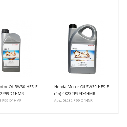
tor Oil 5W30 HFS-E
Honda Motor Oil 5W30 HFS-E
232P99D1HMR
(4л) 08232P99D4HMR
32-P99-D1HMR
Арт.: 08232-P99-D4HMR