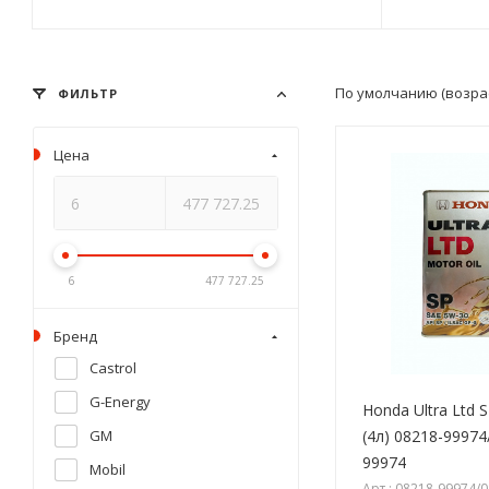
По умолчанию (возра
ФИЛЬТР
Цена
6
477 727.25
Бренд
Castrol
G-Energy
Honda Ultra Ltd 
(4л) 08218-99974
GM
99974
Mobil
Арт.: 08218-99974/