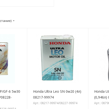
стание)
SP/GF-6 5w30
Honda Ultra Leo SN 0w20 (4л)
Honda U
/08228-
08217-99974
(0,946л)
Арт.: 08217-99974/08227-99974
Арт.: 087
08228-99974