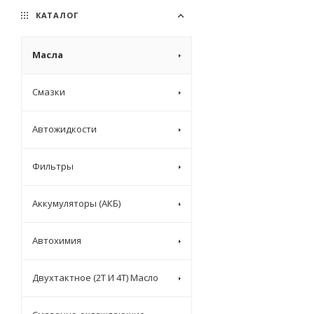
Mitsubishi
КАТАЛОГ
OEM & Others
Масла
OPET
Ravenol
Смазки
ReinWell
Renault
Автожидкости
Subaru
THE BEAST
Фильтры
Totachi
Аккумуляторы (АКБ)
VAG
VMPAUTO
Автохимия
Лукойл
Двухтактное (2T И 4T) Масло