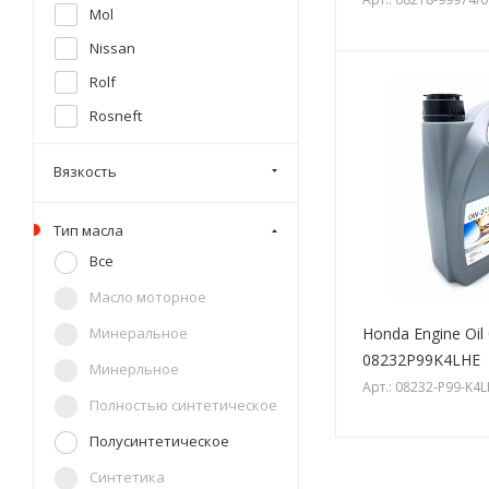
Mol
Nissan
Rolf
Rosneft
Shell
Вязкость
Taif
Takayama
Тип масла
Teboil
Все
Total
Масло моторное
Toyota
Минеральное
Honda Engine Oil
ZIC
08232P99K4LHE
Минерльное
Волга-oil
Арт.: 08232-P99-K4
Полностью синтетическое
Газпромнефть
Полусинтетическое
Девон
Синтетика
BIZOL