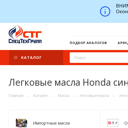
ВНИМ
Окон
ПОДБОР АНАЛОГОВ
АРЕН
КАТАЛОГ
Легковые масла Honda си
—
—
—
—
Главная
Каталог
Масла
Легковые масла
Легк
Импортные масла
О