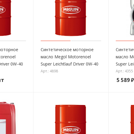
моторное
Синтетическое моторное
Синтети
orenoel
масло Megol Motorenoel
масло M
Driver 0W-40
Super Leichtlauf Driver 0W-40
Super Le
Арт.: 4898
Арт.: 4355
шт
5 589
₽