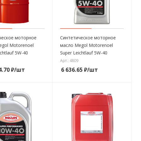
ческое моторное
Синтетическое моторное
egol Motorenoel
масло Megol Motorenoel
ichtlauf 5W-40
Super Leichtlauf 5W-40
Арт.: 4809
4.70
₽
/шт
6 636.65
₽
/шт