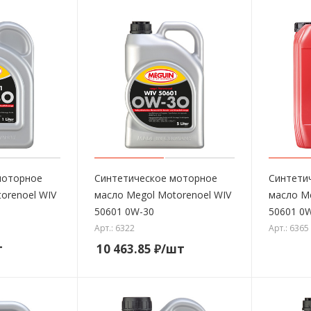
моторное
Синтетическое моторное
Синтети
orenoel WIV
масло Megol Motorenoel WIV
масло Me
50601 0W-30
50601 0
Арт.: 6322
Арт.: 6365
т
10 463.85
₽
/шт