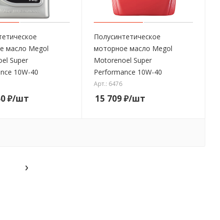
тетическое
Полусинтетическое
е масло Megol
моторное масло Megol
el Super
Motorenoel Super
ance 10W-40
Performance 10W-40
Арт.: 6476
60
₽
/шт
15 709
₽
/шт