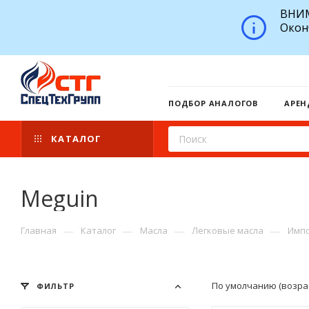
ВНИМ
Окон
ПОДБОР АНАЛОГОВ
АРЕН
КАТАЛОГ
Meguin
—
—
—
—
Главная
Каталог
Масла
Легковые масла
Импо
По умолчанию (возра
ФИЛЬТР