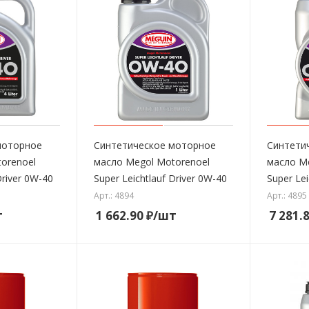
моторное
Синтетическое моторное
Синтети
orenoel
масло Megol Motorenoel
масло M
Driver 0W-40
Super Leichtlauf Driver 0W-40
Super Lei
Арт.: 4894
Арт.: 4895
т
1 662.90
₽
/шт
7 281.