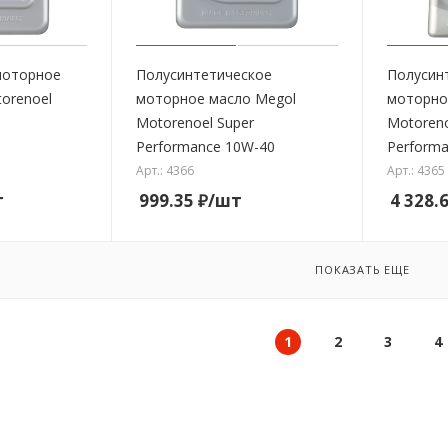
моторное
Полусинтетическое
Полусин
orenoel
моторное масло Megol
моторно
Motorenoel Super
Motoreno
Performance 10W-40
Perform
Арт.: 4366
Арт.: 4365
т
999.35
₽
/шт
4 328.
ПОКАЗАТЬ ЕЩЕ
1
2
3
4