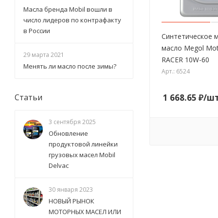
Масла бренда Mobil вошли в
число лидеров по контрафакту
в России
Синтетическое 
масло Megol Mot
29 марта 2021
RACER 10W-60
Менять ли масло после зимы?
Арт.: 6524
1 668.65
₽
/ш
Статьи
3 сентября 2025
Обновление
продуктовой линейки
грузовых масел Mobil
Delvac
30 января 2023
НОВЫЙ РЫНОК
МОТОРНЫХ МАСЕЛ ИЛИ