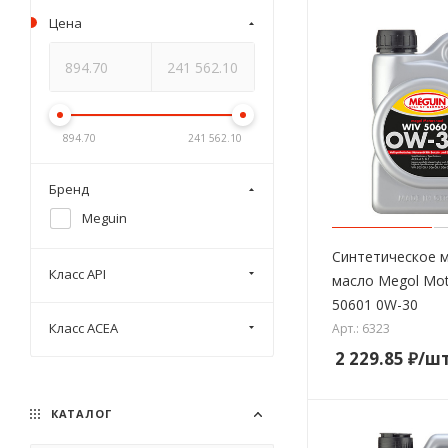
Цена
894.70
241 562.10
Бренд
Meguin
Синтетическое 
Класс API
масло Megol Mot
50601 0W-30
Класс ACEA
Арт.: 6323
2 229.85
₽
/ш
КАТАЛОГ