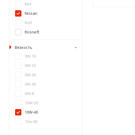
Mol
Nissan
Rolf
Rosneft
Shell
Вязкость
Taif
0W-16
Takayama
0W-20
Teboil
0W-30
Total
0W-40
Toyota
0W-8
ZIC
10W-30
Волга-oil
10W-40
Газпромнефть
10w-40
Девон
10W-50
BIZOL