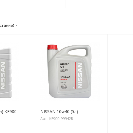
стание)
л) KE900-
NISSAN 10w40 (5л)
Арт.: KE900-99942R