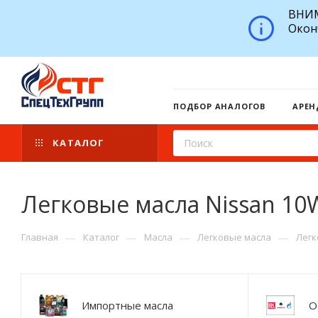
ВНИМ
Окон
ПОДБОР АНАЛОГОВ
АРЕН
КАТАЛОГ
Легковые масла Nissan 10
—
—
—
—
Главная
Каталог
Масла
Легковые масла
Легк
Импортные масла
О