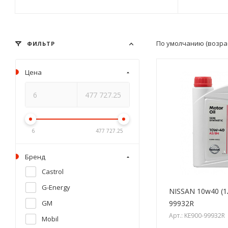
По умолчанию (возра
ФИЛЬТР
Цена
6
477 727.25
Бренд
Castrol
G-Energy
NISSAN 10w40 (1
99932R
GM
Арт.: KE900-99932R
Mobil