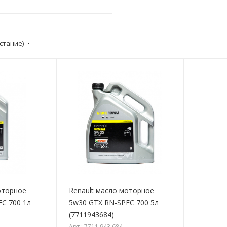
стание)
оторное
Renault масло моторное
C 700 1л
5w30 GTX RN-SPEC 700 5л
(7711943684)
Арт.: 7711 943 684