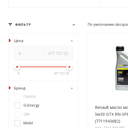
По умолчанию (возра
ФИЛЬТР
Цена
6
477 727.25
Бренд
Castrol
G-Energy
Renault масло м
5w30 GTX RN-SPE
GM
(7711943682)
Mobil
Арт.: 7711 943 682