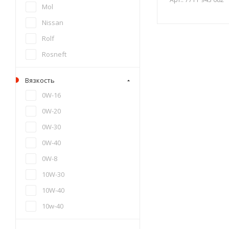
Mol
Nissan
Rolf
Rosneft
Shell
Вязкость
Taif
0W-16
Takayama
0W-20
Teboil
0W-30
Total
0W-40
Toyota
0W-8
ZIC
10W-30
Волга-oil
10W-40
Газпромнефть
10w-40
Девон
10W-50
BIZOL