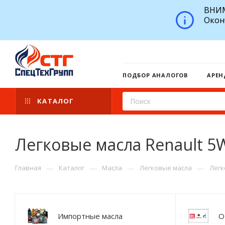
ВНИМ
Окон
ПОДБОР АНАЛОГОВ
АРЕН
КАТАЛОГ
Легковые масла Renault 5
—
—
—
—
Главная
Каталог
Масла
Легковые масла
Легк
Импортные масла
О