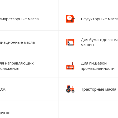
омпрессорные масла
Редукторные масл
Для бумагоделате
виационные масла
машин
ля направляющих
Для пищевой
кольжения
промышленности
ОЖ
Тракторные масла
ругое