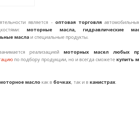
ятельности является -
оптовая торговля
автомобильны
дкостями:
моторные масла, гидравлические мас
льные
масла
и специальные продукты.
занимается реализацией
моторных масел любых пр
ьтацию
по подбору продукции, но и всегда сможете
купить 
моторное масло
как в
бочках
, так и в
канистрах
.