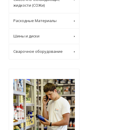
жидкости (СОЖи)
PETROFER
Ravenol
Расходные Материалы
ReinWell
Renault
Шины и диски
Setral
Сварочное оборудование
Subaru
THE BEAST
Totachi
VAG
VMPAUTO
X-OIL
YMIOIL
Волга Ойл
Ладога