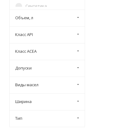
Синтетика
Газпромнефть
Синтетическое
Объем, л
Девон
Трансмиссионные масла
Нефтесинтез
Класс API
Универсальное
AeroShell
Belgin
Класс ACEA
BIZOL
BMW
Допуски
Elf
Виды масел
EUROL
Fanfaro
Ширина
Ford
G-PROFI
Тип
G-Truck
GRASS