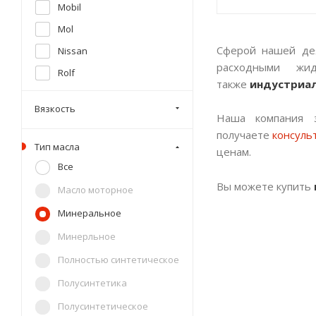
Mobil
Mol
Сферой нашей де
Nissan
расходными жи
Rolf
также
индустриа
Rosneft
Вязкость
Shell
Наша компания 
получаете
консул
Sintec
Тип масла
ценам.
Taif
Все
Takayama
Вы можете купить
Масло моторное
Teboil
Минеральное
Total
Минерльное
Toyota
Полностью синтетическое
Volvo
Полусинтетика
ZIC
Полусинтетическое
Волга-oil