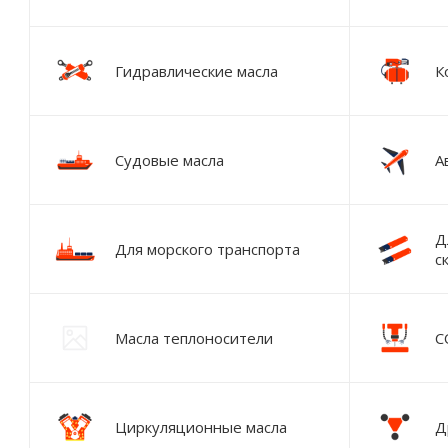
Гидравлические масла
К
Судовые масла
А
Д
Для морского транспорта
с
Масла теплоносители
С
Циркуляционные масла
Д