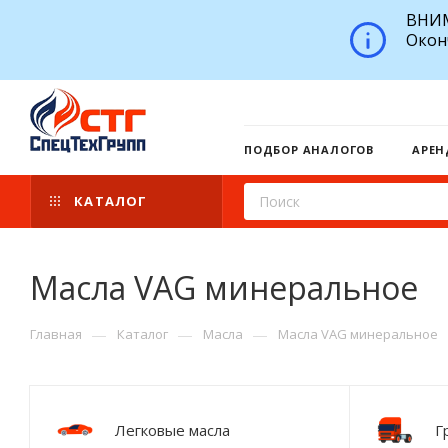
ВНИМ
Окон
ПОДБОР АНАЛОГОВ
АРЕН
КАТАЛОГ
Масла VAG минеральное
—
—
—
Главная
Каталог
Масла
Масла VAG минеральное
Легковые масла
Г