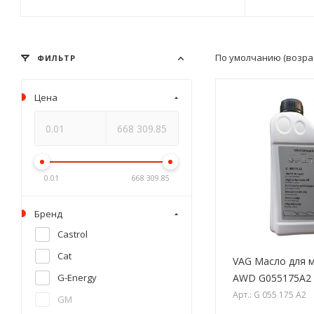
По умолчанию (возра
ФИЛЬТР
Цена
0.01
668 309.85
Бренд
Castrol
Cat
VAG Масло для 
AWD G055175A2 
G-Energy
Арт.: G 055 175 A2
GM