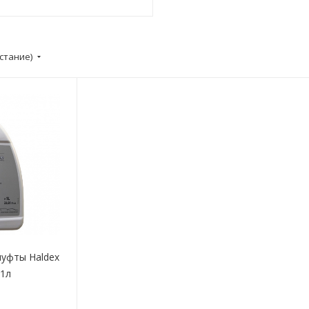
стание)
муфты Haldex
1л