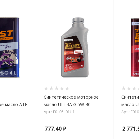
Синтетическое моторное
Синтети
ое масло ATF
масло ULTRA G 5W-40
масло U
Арт.: E0105L01U1
Арт.: E01
777.40
₽
2 771.