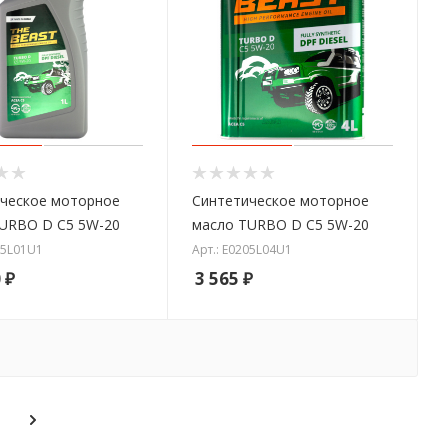
ческое моторное
Синтетическое моторное
URBO D C5 5W-20
масло TURBO D C5 5W-20
05L01U1
Арт.: E0205L04U1
0
₽
3 565
₽