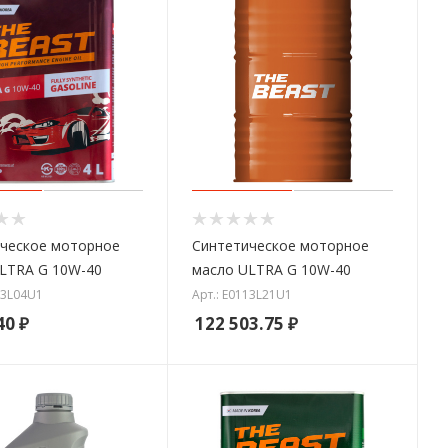
ческое моторное
Синтетическое моторное
LTRA G 10W-40
масло ULTRA G 10W-40
13L04U1
Арт.: E0113L21U1
40
₽
122 503.75
₽