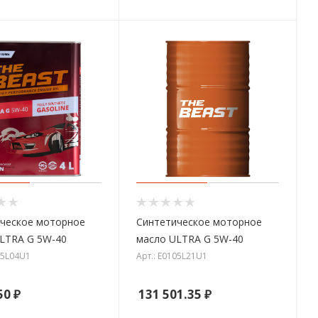
ческое моторное
Синтетическое моторное
LTRA G 5W-40
масло ULTRA G 5W-40
05L04U1
Арт.: E0105L21U1
50
₽
131 501.35
₽