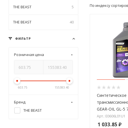
По индексу сортиро
THE BEAST
5
THE BEAST
40
ФИЛЬТР
Розничная цена
603.75
155383.40
Синтетическое
трансмиссионн
Бренд
GEAR-OIL GL-5 
THE BEAST
Арт.: E0606L01U1
1 033.85
₽