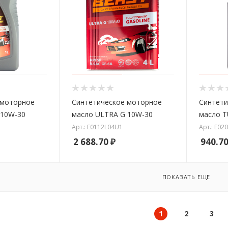
 моторное
Синтетическое моторное
Синтети
 10W-30
масло ULTRA G 10W-30
масло T
Арт.: E0112L04U1
Арт.: E02
2 688.70
₽
940.7
ПОКАЗАТЬ ЕЩЕ
1
2
3