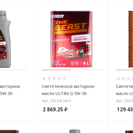
 моторное
Синтетическое моторное
Синтети
 5W-30
масло ULTRA G 5W-30
масло U
Арт.: E0104L04U1
Арт.: E01
2 869.25
₽
129 43