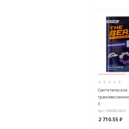
Синтетическое
трансмиссионн
3
Арт.: E0608L04U1
2 710.55
₽