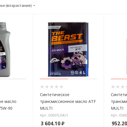
вки (возрастание)
Синтетическое
Синтети
ое масло
трансмиссионное масло ATF
трансми
75W-90
MULTI
MULTI
Арт.: E0607L04U1
Арт.: E06
3 604.10
₽
952.2