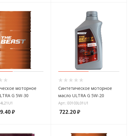
ческое моторное
Синтетическое моторное
LTRA G 5W-30
масло ULTRA G 5W-20
04L21U1
Арт.: E0103L01U1
9.40
₽
722.20
₽