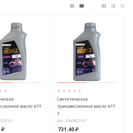
ческое
Синтетическое
ссионное масло ATF
трансмиссионное масло ATF
3
07L01U1
Арт.: E0608L01U1
0
₽
731.40
₽