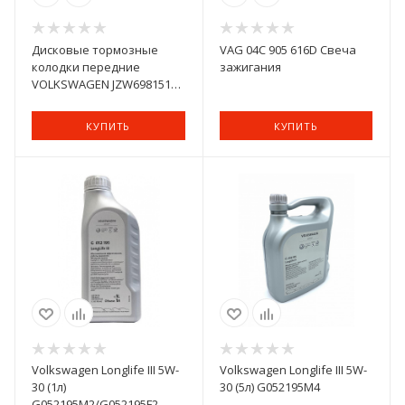
Дисковые тормозные
VAG 04C 905 616D Свеча
колодки передние
зажигания
VOLKSWAGEN JZW698151B
для Volkswagen, Skoda,
SEAT (4 шт.)
КУПИТЬ
КУПИТЬ
Volkswagen Longlife III 5W-
Volkswagen Longlife III 5W-
30 (1л)
30 (5л) G052195M4
G052195M2/G052195F2