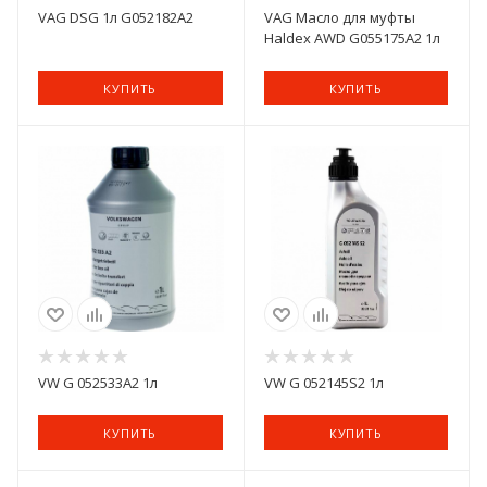
VAG DSG 1л G052182A2
VAG Масло для муфты
Haldex AWD G055175A2 1л
КУПИТЬ
КУПИТЬ
VW G 052533A2 1л
VW G 052145S2 1л
КУПИТЬ
КУПИТЬ