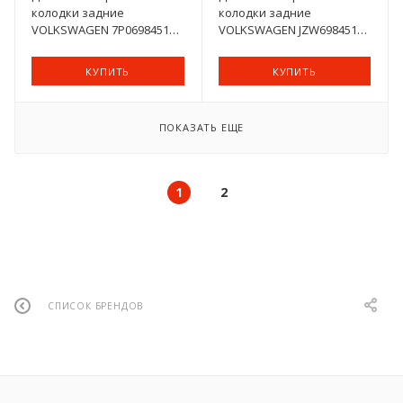
колодки задние
колодки задние
VOLKSWAGEN 7P0698451
VOLKSWAGEN JZW698451D
для Volkswagen Touareg (4
для Volkswagen, Audi,
шт.)
Skoda, SEAT (4 шт.)
КУПИТЬ
КУПИТЬ
ПОКАЗАТЬ ЕЩЕ
1
2
СПИСОК БРЕНДОВ