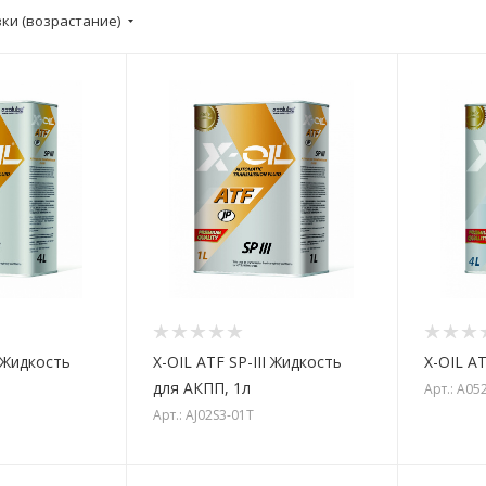
вки (возрастание)
I Жидкость
X-OIL ATF SP-III Жидкость
X-OIL AT
для АКПП, 1л
Арт.: A05
Арт.: AJ02S3-01T