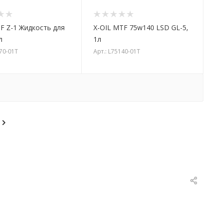
TF Z-1 Жидкость для
X-OIL MTF 75w140 LSD GL-5,
л
1л
070-01T
Арт.: L75140-01T