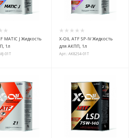
TF MATIC J Жидкость
X-OIL ATF SP-IV Жидкость
П, 1л
для АКПП, 1л
2MJ-01T
Арт.: AK82S4-01T