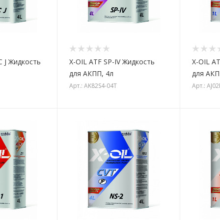
C J Жидкость
X-OIL ATF SP-IV Жидкость
X-OIL A
для АКПП, 4л
для АКП
Арт.: AK82S4-04T
Арт.: AJ0