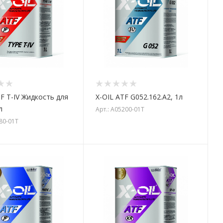
F T-IV Жидкость для
X-OIL ATF G052.162.A2, 1л
л
Арт.: A05200-01T
080-01T