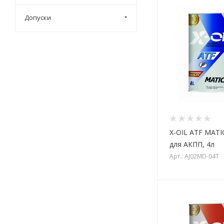
Допуски
X-OIL ATF MATI
для АКПП, 4л
Арт.: AJ02MD-04T