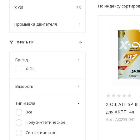
По индексу сортиро
X-OIL
38
Промывка двигателя
1
ФИЛЬТР
Бренд
X-OIL
Вязкость
Тип масла
X-OIL ATF SP-II
для АКПП, 4л
Все
Арт.: AJ02S3-04T
Полусинтетическое
Синтетическое