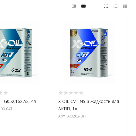
F G052.162.A2, 4л
X-OIL CVT NS-3 Жидкость для
АКПП, 1л
200-04T
Арт.: AJ0203-01T