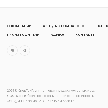
О КОМПАНИИ
АРЕНДА ЭКСКАВАТОРОВ
КАК 
ПРОИЗВОДИТЕЛИ
АДРЕСА
КОНТАКТЫ
2026 © CпецТехГрупп - оптовая продажа моторных масел
ООО «СТГ» (Общество с ограниченной ответственностью
«СТГ»), ИНН 7839040871, ОГРН 1157847258117