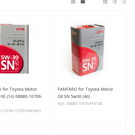
 for Toyota Motor
FANFARO for Toyota Motor
w30 (1л) 08880-10706-
Oil SN 5w30 (4л)
Арт.: 08880-10705/FF6708
80-10706-10705FANFARO