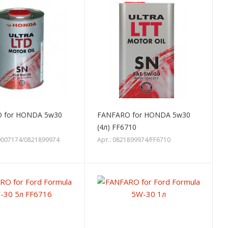
 for HONDA 5w30
FANFARO for HONDA 5w30
(4л) FF6710
00007174/0821899974
Арт.: 0821899974/FF6710