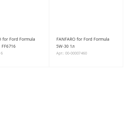
for Ford Formula
FANFARO for Ford Formula
 FF6716
5W-30 1л
16
Арт.: 00-00007460