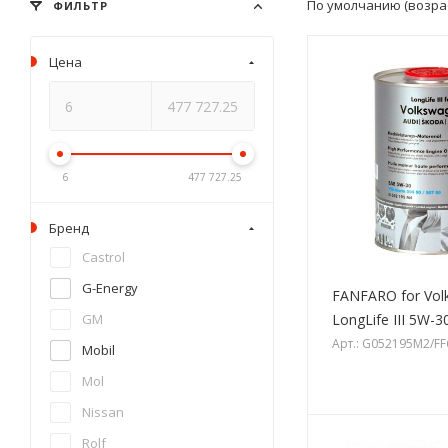
По умолчанию (возра
ФИЛЬТР
Цена
6
477 727.25
Бренд
Castrol
G-Energy
FANFARO for Vol
LongLife III 5W-3
GM
Арт.: G052195M2/F
Mobil
Mol
Nissan
Rolf