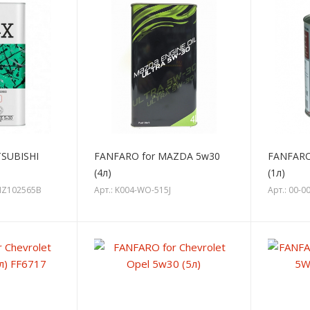
TSUBISHI
FANFARO for MAZDA 5w30
FANFARO
(4л)
(1л)
/MZ102565B
Арт.: K004-WO-515J
Арт.: 00-