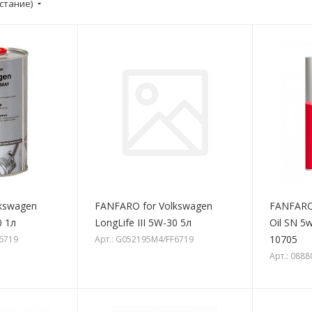
стание)
kswagen
FANFARO for Volkswagen
FANFARO
0 1л
LongLife III 5W-30 5л
Oil SN 5
10705
F6719
Арт.: G052195M4/FF6719
Арт.: 088