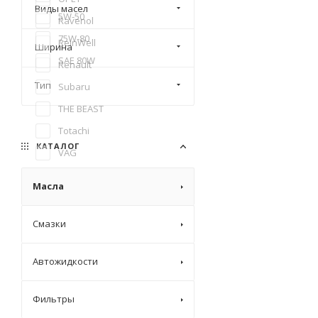
Виды масел
5W-50
Ravenol
75W-80
ReinWell
Ширина
SAE 80W
Renault
Тип
Subaru
THE BEAST
Totachi
КАТАЛОГ
VAG
VMPAUTO
Масла
Лукойл
Смазки
Автожидкости
Фильтры