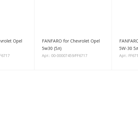
rolet Opel
FANFARO for Chevrolet Opel
FANFARO 
5w30 (5л)
5W-30 5л
FF6717
Арт.: 00-00007459/FF6717
Арт.: FF67