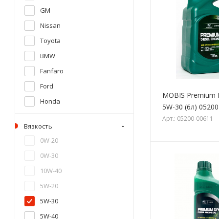
GM
Nissan
Toyota
BMW
Fanfaro
Ford
MOBIS Premium L
Honda
5W-30 (6л) 0520
Hyundai
Арт.: 05200-00611
Вязкость
Mazda
0W-20
Mercedes-Benz
0W-30
Mitsubishi
10W-40
Renault
5W-20
Subaru
5W-30
VAG
5W-40