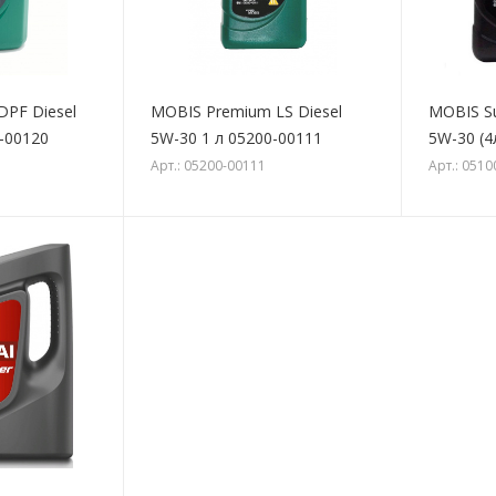
PF Diesel
MOBIS Premium LS Diesel
MOBIS Su
0-00120
5W-30 1 л 05200-00111
5W-30 (4
Арт.: 05200-00111
Арт.: 051