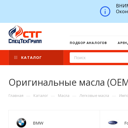
ВНИМ
Окон
ПОДБОР АНАЛОГОВ
АРЕН
КАТАЛОГ
Оригинальные масла (OEM
—
—
—
—
Главная
Каталог
Масла
Легковые масла
Импо
BMW
F