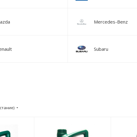
azda
Mercedes-Benz
enault
Subaru
стание)