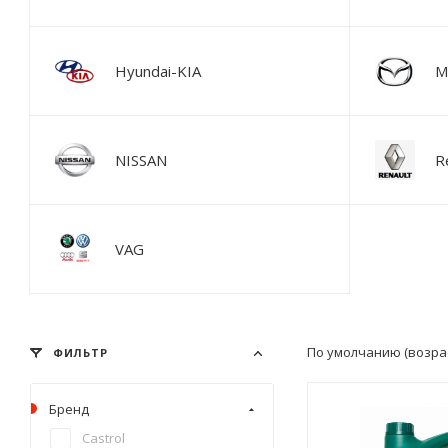
Hyundai-KIA
M
NISSAN
R
VAG
По умолчанию (возра
ФИЛЬТР
Бренд
Castrol