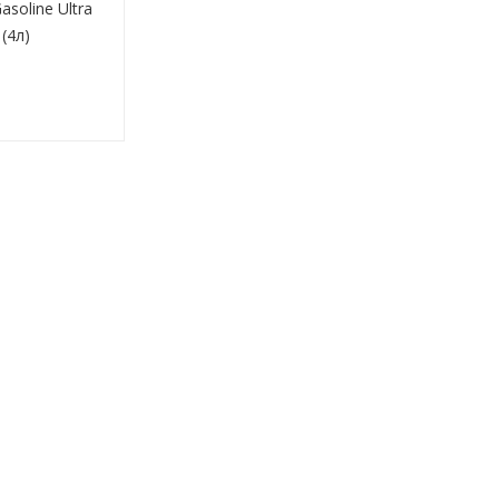
soline Ultra
(4л)