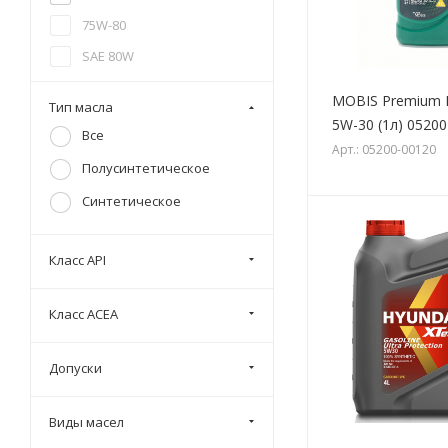
75W-80
SAE 80W
MOBIS Premium D
Тип масла
5W-30 (1л) 0520
Все
Арт.: 05200-00120
Полусинтетическое
Синтетическое
Класс API
Класс ACEA
Допуски
Виды масел