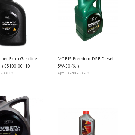
per Extra Gasoline
MOBIS Premium DPF Diesel
л) 05100-00110
5W-30 (6л)
00-00110
Арт.: 05200-00620